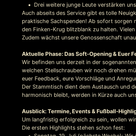
Drei weitere junge Leute verstärken un
Auch abseits des Service gibt es tolle Neuigk
praktische Sachspenden! Ab sofort sorgen n
den Finken-Krug blitzblank zu halten. Viele
Zudem wächst unsere Genossenschaft unaufha
Aktuelle Phase: Das Soft-Opening & Euer F
Wir befinden uns derzeit in der sogenannten
welchen Stellschrauben wir noch drehen müs
euer Feedback, eure Vorschläge und Anregun
Der Stammtisch dient dem Austausch und der
harmonisch bleibt, werden in Kürze auch uns
Ausblick: Termine, Events & Fußball-Highli
Um langfristig erfolgreich zu sein, wollen w
Die ersten Highlights stehen schon fest:
Sonntag, 19. Juli (nächste Woche): Wir