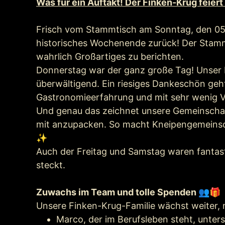
Was für ein Auftakt! Der Finken-Krug feie
Frisch vom Stammtisch am Sonntag, den 05.
historisches Wochenende zurück! Der Stamm
wahrlich Großartiges zu berichten.
Donnerstag war der ganz große Tag! Unser F
überwältigend. Ein riesiges Dankeschön ge
Gastronomieerfahrung und mit sehr wenig Vo
Und genau das zeichnet unsere Gemeinschaft
mit anzupacken. So macht Kneipengemeinsch
✨
Auch der Freitag und Samstag waren fantast
steckt.
Zuwachs im Team und tolle Spenden 👥🎁
Unsere Finken-Krug-Familie wächst weiter, 
Marco, der im Berufsleben steht, unterst