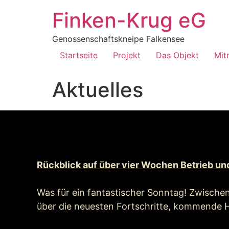
Inhalt
springen
Finken-Krug eG
Genossenschaftskneipe Falkensee
Startseite
Projekt
Das Objekt
Mit
Aktuelles
Rückblick auf über vier Wochen Betrieb 
Was für ein fantastischer Sonntag! Zwisc
über die neuesten Fortschritte, kommende H