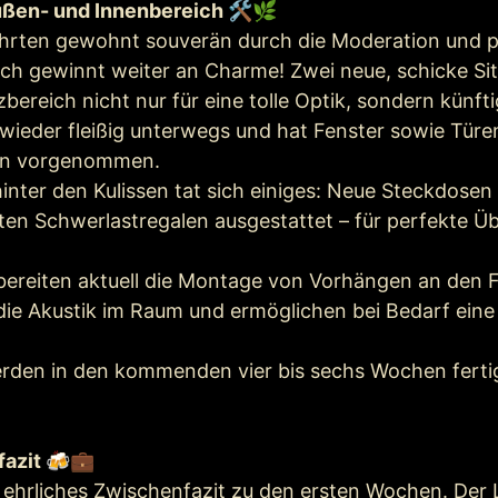
ußen- und Innenbereich 🛠️🌿
rten gewohnt souverän durch die Moderation und prä
ch gewinnt weiter an Charme! Zwei neue, schicke Si
zbereich nicht nur für eine tolle Optik, sondern künft
wieder fleißig unterwegs und hat Fenster sowie Türe
gen vorgenommen.
nter den Kulissen tat sich einiges: Neue Steckdosen
ten Schwerlastregalen ausgestattet – für perfekte Ü
bereiten aktuell die Montage von Vorhängen an den F
die Akustik im Raum und ermöglichen bei Bedarf eine 
rden in den kommenden vier bis sechs Wochen fertigg
fazit 🍻💼
 ehrliches Zwischenfazit zu den ersten Wochen. Der L