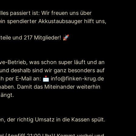
les passiert ist: Wir freuen uns über
n spendierter Akkustaubsauger hilft uns,
eile und 217 Mitglieder! 🚀
ve-Betrieb, was schon super läuft und an
und deshalb sind wir ganz besonders auf
h per E-Mail an: 📩 info@finken-krug.de
haben. Damit das Miteinander weiterhin
hängt.
n, der richtig Umsatz in die Kassen spült.
el (Anpfiff 21:00 Uhr)! Kommt vorbei und