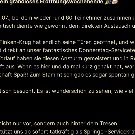
rt ein grandioses Eröffnungswochenende 🎉🍻
07., bei dem wieder rund 60 Teilnehmer zusammenkam
tisch diente wie gewohnt dem direkten Austausch un
inken-Krug hat endlich seine Türen geöffnet, und wa
ht direkt an unser fantastisches Donnerstag-Servic
rlauf haben sie diesen Ansturm gemeistert und in Re
 aus: Wenn es hier und da mal kurz gehakt hat, ware
aft Spaß! Zum Stammtisch gab es sogar spontan gesp
isch besucht. Es ist wunderschön zu sehen, wie viel
nicht nur vor, sondern auch hinter dem Tresen:
ützt uns ab sofort tatkräftig als Springer-Servicekra