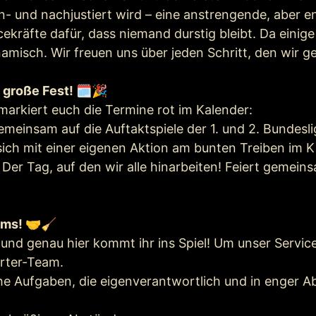
in- und nachjustiert wird – eine anstrengende, aber 
icekräfte dafür, dass niemand durstig bleibt. Da ein
namisch. Wir freuen uns über jeden Schritt, den wir
 große Fest! 🗓️🎉
rkiert euch die Termine rot im Kalender:
emeinsam auf die Auftaktspiele der 1. und 2. Bundesl
sich mit einer eigenen Aktion am bunten Treiben im K
er Tag, auf den wir alle hinarbeiten! Feiert gemeins
ams! 🤝🧹
d genau hier kommt ihr ins Spiel! Um unser Servicep
orter-Team.
sche Aufgaben, die eigenverantwortlich und in enge